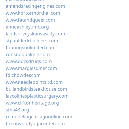
amendsracingengines.com
www.kortormorthai.com
www.fatandqueer.com
anneashleyumc.org
landsurveyskansascity.com
stpauldeckbuilders.com
footingsunlimited.com
runsnoqualmie.com
www.docsdrugs.com
www.margiesdiner.com
fdlchowder.com
www.needlepointsltd.com
bullandbirdsteakhouse.com
lascolinasplasticsurgery.com
www.cliftonheritage.org
sma43.org
remodelingchicagoonline.com
brentwoodyogacenter.com