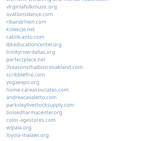
virginiafolkmusic.org
ovationsdance.com
ribandrhein.com
kolekcje.net
catolicanto.com
lbkeducationcenter.org
trinityriverdallas.org
perfectplace.net
3seasonsthaibistrooakland.com
scribblefire.com
yogaexpo.org
home-careassociates.com
andreacavaletto.com
parksleylivestocksupply.com
boisedharmacenter.org
color-agestores.com
wipala.org
loyola-malawi.org