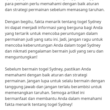
para pemain perlu memahami dengan baik aturan
dan strategi permainan sebelum memasang taruhan.
Dengan begitu, fakta menarik tentang togel Sydney
ini dapat menjadi informasi yang berguna bagi Anda
yang tertarik untuk mencoba peruntungan dalam
permainan judi yang satu ini. Jadi, jangan ragu untuk
mencoba keberuntungan Anda dalam togel Sydney
dan nikmati pengalaman bermain judi yang seru dan
menguntungkan!
Sebelum bermain togel Sydney, pastikan Anda
memahami dengan baik aturan dan strategi
permainan. Jangan lupa untuk selalu bermain dengan
tanggung jawab dan jangan terlalu berambisi untuk
memenangkan taruhan. Semoga artikel ini
bermanfaat dan membantu Anda dalam memahami
fakta menarik tentang togel Sydney!