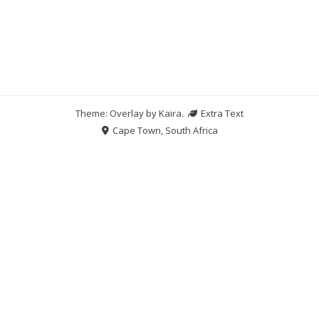
Theme: Overlay by
Kaira
.
Extra Text
Cape Town, South Africa