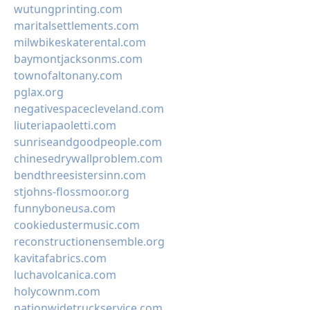
wutungprinting.com
maritalsettlements.com
milwbikeskaterental.com
baymontjacksonms.com
townofaltonany.com
pglax.org
negativespacecleveland.com
liuteriapaoletti.com
sunriseandgoodpeople.com
chinesedrywallproblem.com
bendthreesistersinn.com
stjohns-flossmoor.org
funnyboneusa.com
cookiedustermusic.com
reconstructionensemble.org
kavitafabrics.com
luchavolcanica.com
holycownm.com
nationwidetruckservice.com