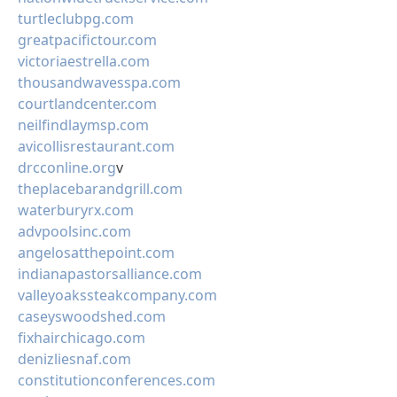
turtleclubpg.com
greatpacifictour.com
victoriaestrella.com
thousandwavesspa.com
courtlandcenter.com
neilfindlaymsp.com
avicollisrestaurant.com
drcconline.org
v
theplacebarandgrill.com
waterburyrx.com
advpoolsinc.com
angelosatthepoint.com
indianapastorsalliance.com
valleyoakssteakcompany.com
caseyswoodshed.com
fixhairchicago.com
denizliesnaf.com
constitutionconferences.com