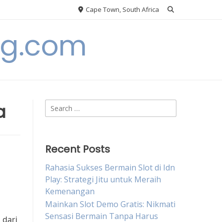
Cape Town, South Africa
ng.com
Search
a
for:
Recent Posts
Rahasia Sukses Bermain Slot di Idn
Play: Strategi Jitu untuk Meraih
Kemenangan
Mainkan Slot Demo Gratis: Nikmati
Sensasi Bermain Tanpa Harus
 dari