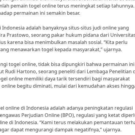
jumlah pemain togel online terus meningkat setiap tahunnya.
adap permainan ini semakin besar.
i Indonesia adalah banyaknya situs-situs judi online yang
ra Prastowo, seorang pakar hukum pidana dari Universita
ius karena bisa menimbulkan masalah sosial. “Kita perlu
 yang menawarkan togel kepada masyarakat,” ujarnya.
gi togel online, tidak bisa dipungkiri bahwa permainan ini
t Rudi Hartono, seorang peneliti dari Lembaga Penelitian 
el online memiliki daya tarik tersendiri bagi masyarakat
 online begitu diminati, mulai dari kemudahan akses hingg
gel online di Indonesia adalah adanya peningkatan regulasi
engawas Perjudian Online (BPO), regulasi yang ketat diper
ine di Indonesia. “Kami terus melakukan pemantauan ter
 agar dapat mengurangi dampak negatifnya,” ujarnya.