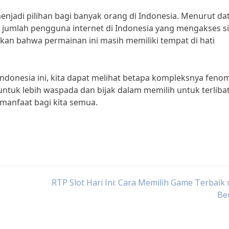
menjadi pilihan bagi banyak orang di Indonesia. Menurut da
 jumlah pengguna internet di Indonesia yang mengakses si
kkan bahwa permainan ini masih memiliki tempat di hati
Indonesia ini, kita dapat melihat betapa kompleksnya fen
a untuk lebih waspada dan bijak dalam memilih untuk terliba
rmanfaat bagi kita semua.
RTP Slot Hari Ini: Cara Memilih Game Terbaik
Be