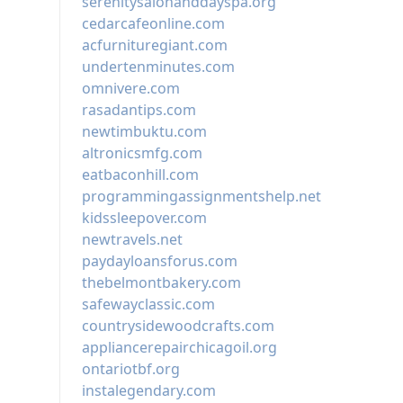
serenitysalonanddayspa.org
cedarcafeonline.com
acfurnituregiant.com
undertenminutes.com
omnivere.com
rasadantips.com
newtimbuktu.com
altronicsmfg.com
eatbaconhill.com
programmingassignmentshelp.net
kidssleepover.com
newtravels.net
paydayloansforus.com
thebelmontbakery.com
safewayclassic.com
countrysidewoodcrafts.com
appliancerepairchicagoil.org
ontariotbf.org
instalegendary.com