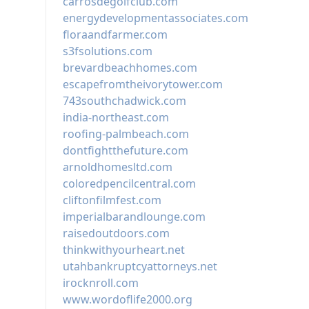
carrosdegolfclub.com
energydevelopmentassociates.com
floraandfarmer.com
s3fsolutions.com
brevardbeachhomes.com
escapefromtheivorytower.com
743southchadwick.com
india-northeast.com
roofing-palmbeach.com
dontfightthefuture.com
arnoldhomesltd.com
coloredpencilcentral.com
cliftonfilmfest.com
imperialbarandlounge.com
raisedoutdoors.com
thinkwithyourheart.net
utahbankruptcyattorneys.net
irocknroll.com
www.wordoflife2000.org