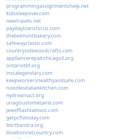
programmingassignmentshelp.net
kidssleepover.com
newtravels.net
paydayloansforus.com
thebelmontbakery.com
safewayclassic.com
countrysidewoodcrafts.com
appliancerepairchicagoil.org
ontariotbf.org
instalegendary.com
keepworkershealthyandsafe.com
noodlesitaliankitchen.com
nydreamact.org
unagisushimetairie.com
jewelflashtattoos.com
getpcfixtoday.com
bbrtbandra.org
bluebonnetcountry.com