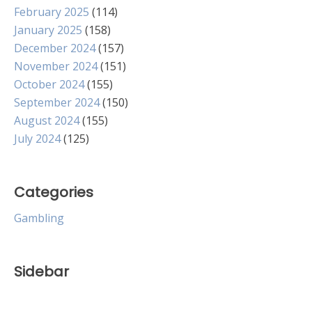
February 2025
(114)
January 2025
(158)
December 2024
(157)
November 2024
(151)
October 2024
(155)
September 2024
(150)
August 2024
(155)
July 2024
(125)
Categories
Gambling
Sidebar