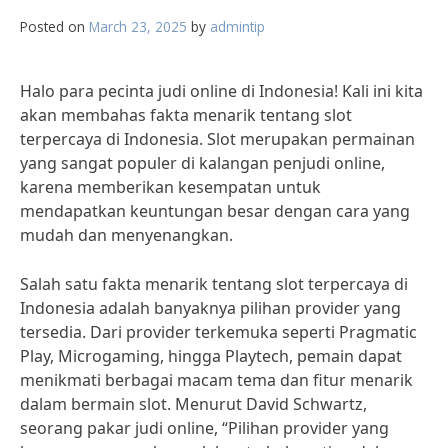
Posted on
March 23, 2025
by
admintip
Halo para pecinta judi online di Indonesia! Kali ini kita
akan membahas fakta menarik tentang slot
terpercaya di Indonesia. Slot merupakan permainan
yang sangat populer di kalangan penjudi online,
karena memberikan kesempatan untuk
mendapatkan keuntungan besar dengan cara yang
mudah dan menyenangkan.
Salah satu fakta menarik tentang slot terpercaya di
Indonesia adalah banyaknya pilihan provider yang
tersedia. Dari provider terkemuka seperti Pragmatic
Play, Microgaming, hingga Playtech, pemain dapat
menikmati berbagai macam tema dan fitur menarik
dalam bermain slot. Menurut David Schwartz,
seorang pakar judi online, “Pilihan provider yang