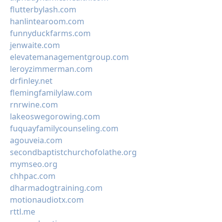
flutterbylash.com
hanlintearoom.com
funnyduckfarms.com
jenwaite.com
elevatemanagementgroup.com
leroyzimmerman.com
drfinley.net
flemingfamilylaw.com
rnrwine.com
lakeoswegorowing.com
fuquayfamilycounseling.com
agouveia.com
secondbaptistchurchofolathe.org
mymseo.org
chhpac.com
dharmadogtraining.com
motionaudiotx.com
rttl.me