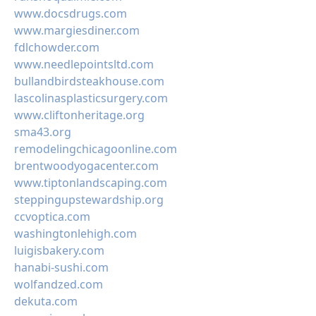
www.docsdrugs.com
www.margiesdiner.com
fdlchowder.com
www.needlepointsltd.com
bullandbirdsteakhouse.com
lascolinasplasticsurgery.com
www.cliftonheritage.org
sma43.org
remodelingchicagoonline.com
brentwoodyogacenter.com
www.tiptonlandscaping.com
steppingupstewardship.org
ccvoptica.com
washingtonlehigh.com
luigisbakery.com
hanabi-sushi.com
wolfandzed.com
dekuta.com