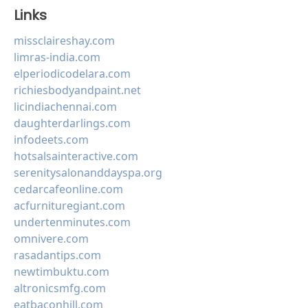
Links
missclaireshay.com
limras-india.com
elperiodicodelara.com
richiesbodyandpaint.net
licindiachennai.com
daughterdarlings.com
infodeets.com
hotsalsainteractive.com
serenitysalonanddayspa.org
cedarcafeonline.com
acfurnituregiant.com
undertenminutes.com
omnivere.com
rasadantips.com
newtimbuktu.com
altronicsmfg.com
eatbaconhill.com