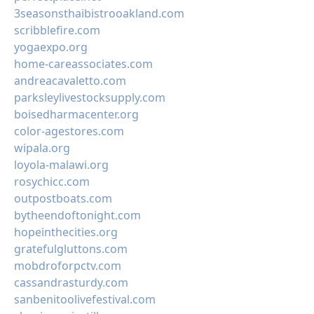
3seasonsthaibistrooakland.com
scribblefire.com
yogaexpo.org
home-careassociates.com
andreacavaletto.com
parksleylivestocksupply.com
boisedharmacenter.org
color-agestores.com
wipala.org
loyola-malawi.org
rosychicc.com
outpostboats.com
bytheendoftonight.com
hopeinthecities.org
gratefulgluttons.com
mobdroforpctv.com
cassandrasturdy.com
sanbenitoolivefestival.com