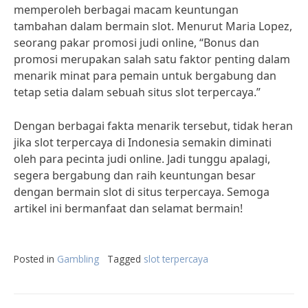
memperoleh berbagai macam keuntungan
tambahan dalam bermain slot. Menurut Maria Lopez,
seorang pakar promosi judi online, “Bonus dan
promosi merupakan salah satu faktor penting dalam
menarik minat para pemain untuk bergabung dan
tetap setia dalam sebuah situs slot terpercaya.”
Dengan berbagai fakta menarik tersebut, tidak heran
jika slot terpercaya di Indonesia semakin diminati
oleh para pecinta judi online. Jadi tunggu apalagi,
segera bergabung dan raih keuntungan besar
dengan bermain slot di situs terpercaya. Semoga
artikel ini bermanfaat dan selamat bermain!
Posted in
Gambling
Tagged
slot terpercaya