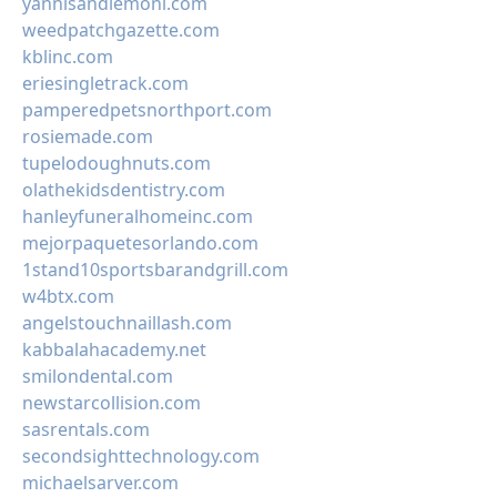
yannisandlemoni.com
weedpatchgazette.com
kblinc.com
eriesingletrack.com
pamperedpetsnorthport.com
rosiemade.com
tupelodoughnuts.com
olathekidsdentistry.com
hanleyfuneralhomeinc.com
mejorpaquetesorlando.com
1stand10sportsbarandgrill.com
w4btx.com
angelstouchnaillash.com
kabbalahacademy.net
smilondental.com
newstarcollision.com
sasrentals.com
secondsighttechnology.com
michaelsarver.com