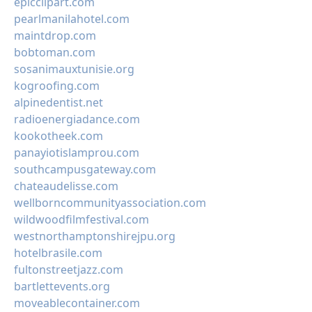
epicclipart.com
pearlmanilahotel.com
maintdrop.com
bobtoman.com
sosanimauxtunisie.org
kogroofing.com
alpinedentist.net
radioenergiadance.com
kookotheek.com
panayiotislamprou.com
southcampusgateway.com
chateaudelisse.com
wellborncommunityassociation.com
wildwoodfilmfestival.com
westnorthamptonshirejpu.org
hotelbrasile.com
fultonstreetjazz.com
bartlettevents.org
moveablecontainer.com