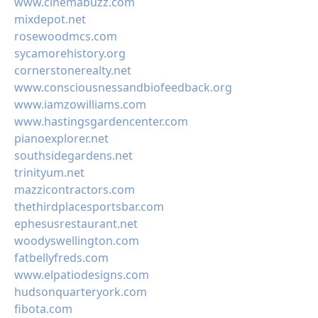
www.cinemabuzz.com
mixdepot.net
rosewoodmcs.com
sycamorehistory.org
cornerstonerealty.net
www.consciousnessandbiofeedback.org
www.iamzowilliams.com
www.hastingsgardencenter.com
pianoexplorer.net
southsidegardens.net
trinityum.net
mazzicontractors.com
thethirdplacesportsbar.com
ephesusrestaurant.net
woodyswellington.com
fatbellyfreds.com
www.elpatiodesigns.com
hudsonquarteryork.com
fibota.com