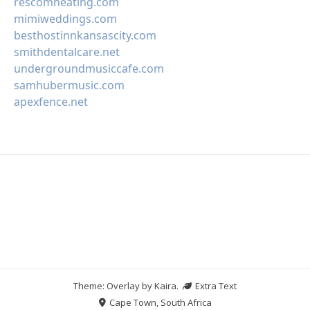
rescomheating.com
mimiweddings.com
besthostinnkansascity.com
smithdentalcare.net
undergroundmusiccafe.com
samhubermusic.com
apexfence.net
Theme: Overlay by
Kaira
.
Extra Text
Cape Town, South Africa