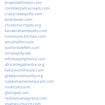
brawndefinition.com
continentalicecream.com
crazycreekquilts.com
binkdavies.com
christchurchpdx.org
kenabrahambooks.com
commune-kitchen.com
amuthefilm.com
lustforlovefilm.com
nicolasjolly.net
infinitasymphonia.com
africanlegalcentre.org
katsusushihouse.com
greelycommunity.org
ruedumainerestaurant.com
rosetzsky.com
glonojad.com
revistanuevagrecia.com
stjames-church.com