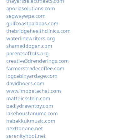
thayersselectmeats.com
aporiasolutions.com
segwaywpa.com
gulfcoastpalapas.com
thebridgehealthclinics.com
waterlinewriters.org
shameddogan.com
parentsoftots.org
creative3drenderings.com
farmerstradecoffee.com
logcabinyardage.com
davidboers.com
www.imobetachat.com
mattdickstein.com
badlydrawntoy.com
lakehoustonumc.com
habakkukmusic.com
nexttonone.net
serenityhbot.net