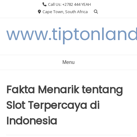
Skip
Call Us: +2782 444 YEAH
to
Cape Town, South Africa
content
www.tiptonlan
Menu
Fakta Menarik tentang
Slot Terpercaya di
Indonesia