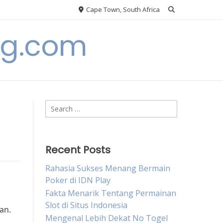
Cape Town, South Africa
ng.com
Search
for:
Recent Posts
Rahasia Sukses Menang Bermain
Poker di IDN Play
Fakta Menarik Tentang Permainan
Slot di Situs Indonesia
an.
Mengenal Lebih Dekat No Togel