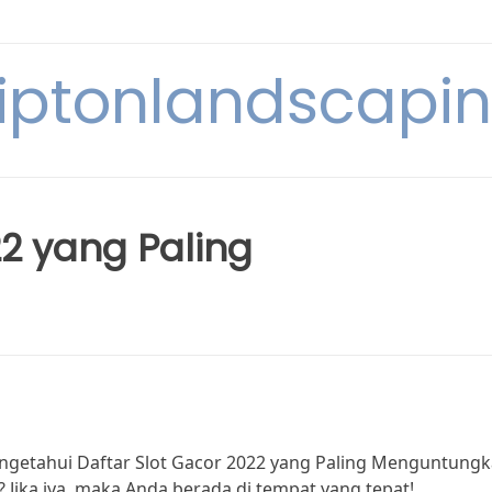
iptonlandscapi
22 yang Paling
ngetahui Daftar Slot Gacor 2022 yang Paling Menguntungk
Jika iya, maka Anda berada di tempat yang tepat!