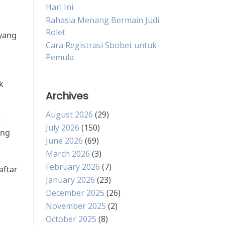
Hari Ini
Rahasia Menang Bermain Judi
Rolet
 yang
Cara Registrasi Sbobet untuk
Pemula
g
k
Archives
August 2026
(29)
t
July 2026
(150)
ang
June 2026
(69)
March 2026
(3)
February 2026
(7)
aftar
January 2026
(23)
December 2025
(26)
November 2025
(2)
October 2025
(8)