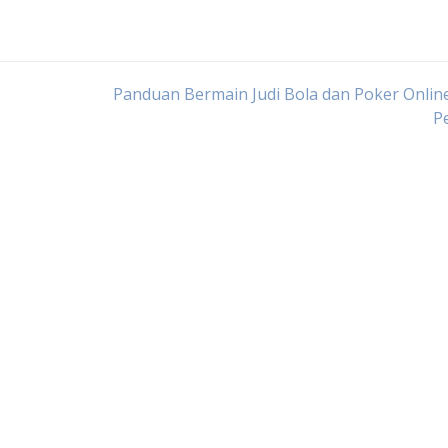
Panduan Bermain Judi Bola dan Poker Onlin
P