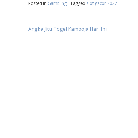
Posted in
Gambling
Tagged
slot gacor 2022
Post
Angka Jitu Togel Kamboja Hari Ini
navigation