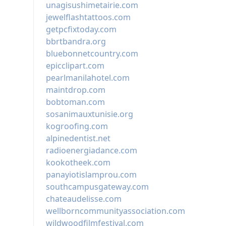
unagisushimetairie.com
jewelflashtattoos.com
getpcfixtoday.com
bbrtbandra.org
bluebonnetcountry.com
epicclipart.com
pearlmanilahotel.com
maintdrop.com
bobtoman.com
sosanimauxtunisie.org
kogroofing.com
alpinedentist.net
radioenergiadance.com
kookotheek.com
panayiotislamprou.com
southcampusgateway.com
chateaudelisse.com
wellborncommunityassociation.com
wildwoodfilmfestival.com