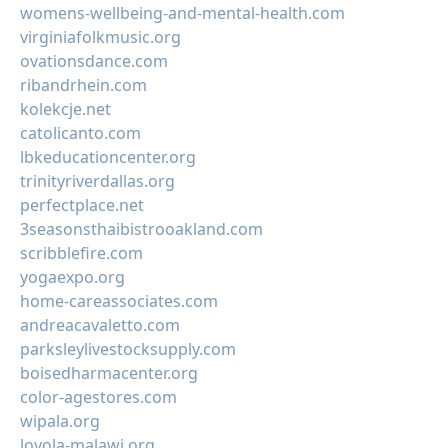
womens-wellbeing-and-mental-health.com
virginiafolkmusic.org
ovationsdance.com
ribandrhein.com
kolekcje.net
catolicanto.com
lbkeducationcenter.org
trinityriverdallas.org
perfectplace.net
3seasonsthaibistrooakland.com
scribblefire.com
yogaexpo.org
home-careassociates.com
andreacavaletto.com
parksleylivestocksupply.com
boisedharmacenter.org
color-agestores.com
wipala.org
loyola-malawi.org