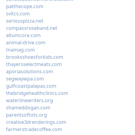
patthecope.com
svitcs.com
seriouspizza.net
compassroseband.net
altumcore.com
animal-drive.com
tnamag.com
brooksshoesforkids.com
thayersselectmeats.com
aporiasolutions.com
segwaywpa.com
gulfcoastpalapas.com
thebridgehealthclinics.com
waterlinewriters.org
shameddogan.com
parentsoftots.org
creative3drenderings.com
farmerstradecoffee.com