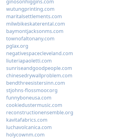
ginosonhiggins.com
wutungprinting.com
maritalsettlements.com
milwbikeskaterental.com
baymontjacksonms.com
townofaltonany.com
pglax.org
negativespacecleveland.com
liuteriapaoletti.com
sunriseandgoodpeople.com
chinesedrywallproblem.com
bendthreesistersinn.com
stjohns-flossmoor.org
funnyboneusa.com
cookiedustermusic.com
reconstructionensemble.org
kavitafabrics.com
luchavolcanica.com
holycownm.com