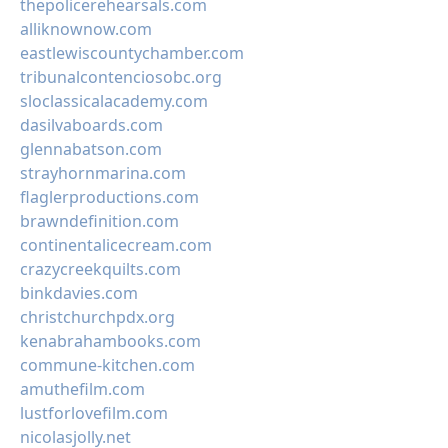
thepolicerehearsals.com
alliknownow.com
eastlewiscountychamber.com
tribunalcontenciosobc.org
sloclassicalacademy.com
dasilvaboards.com
glennabatson.com
strayhornmarina.com
flaglerproductions.com
brawndefinition.com
continentalicecream.com
crazycreekquilts.com
binkdavies.com
christchurchpdx.org
kenabrahambooks.com
commune-kitchen.com
amuthefilm.com
lustforlovefilm.com
nicolasjolly.net