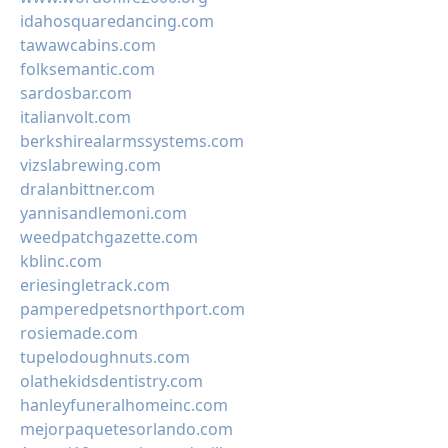
idahosquaredancing.com
tawawcabins.com
folksemantic.com
sardosbar.com
italianvolt.com
berkshirealarmssystems.com
vizslabrewing.com
dralanbittner.com
yannisandlemoni.com
weedpatchgazette.com
kblinc.com
eriesingletrack.com
pamperedpetsnorthport.com
rosiemade.com
tupelodoughnuts.com
olathekidsdentistry.com
hanleyfuneralhomeinc.com
mejorpaquetesorlando.com