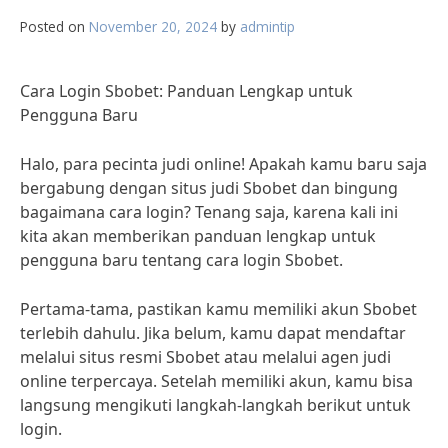
Posted on
November 20, 2024
by
admintip
Cara Login Sbobet: Panduan Lengkap untuk
Pengguna Baru
Halo, para pecinta judi online! Apakah kamu baru saja
bergabung dengan situs judi Sbobet dan bingung
bagaimana cara login? Tenang saja, karena kali ini
kita akan memberikan panduan lengkap untuk
pengguna baru tentang cara login Sbobet.
Pertama-tama, pastikan kamu memiliki akun Sbobet
terlebih dahulu. Jika belum, kamu dapat mendaftar
melalui situs resmi Sbobet atau melalui agen judi
online terpercaya. Setelah memiliki akun, kamu bisa
langsung mengikuti langkah-langkah berikut untuk
login.