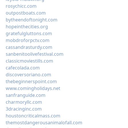
rosychicc.com
outpostboats.com
bytheendoftonight.com
hopeinthecities.org
gratefulgluttons.com
mobdroforpctv.com
cassandrasturdy.com
sanbenitoolivefestival.com
classicmoviestills.com
cafecolada.com
discoversoriano.com
thebeginnerspoint.com
www.comingholidays.net
sanfranguide.com
charmoryllc.com
3dracinginc.com
houstoncriticalmass.com
themostdangerousanimalofall.com