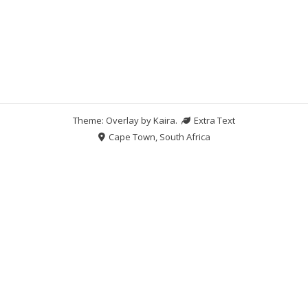
Theme: Overlay by
Kaira
.
Extra Text
Cape Town, South Africa