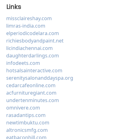
Links
missclaireshay.com
limras-india.com
elperiodicodelara.com
richiesbodyandpaint.net
licindiachennai.com
daughterdarlings.com
infodeets.com
hotsalsainteractive.com
serenitysalonanddayspa.org
cedarcafeonline.com
acfurnituregiant.com
undertenminutes.com
omnivere.com
rasadantips.com
newtimbuktu.com
altronicsmfg.com
eatbaconhill.com