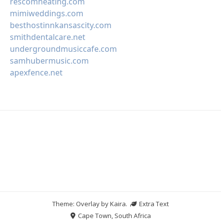
rescomheating.com
mimiweddings.com
besthostinnkansascity.com
smithdentalcare.net
undergroundmusiccafe.com
samhubermusic.com
apexfence.net
Theme: Overlay by
Kaira
.
Extra Text
Cape Town, South Africa