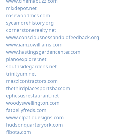
www.cinemabuzz.com
mixdepot.net
rosewoodmcs.com
sycamorehistory.org
cornerstonerealty.net
www.consciousnessandbiofeedback.org
www.iamzowilliams.com
www.hastingsgardencenter.com
pianoexplorer.net
southsidegardens.net
trinityum.net
mazzicontractors.com
thethirdplacesportsbar.com
ephesusrestaurant.net
woodyswellington.com
fatbellyfreds.com
www.elpatiodesigns.com
hudsonquarteryork.com
fibota.com