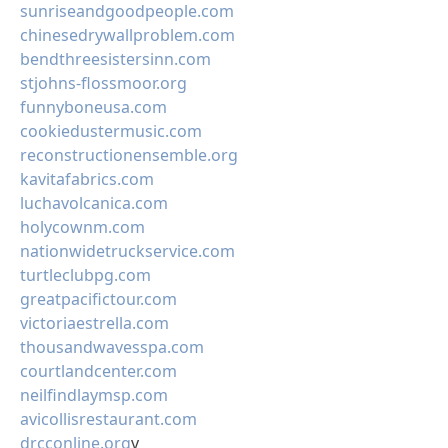
sunriseandgoodpeople.com
chinesedrywallproblem.com
bendthreesistersinn.com
stjohns-flossmoor.org
funnyboneusa.com
cookiedustermusic.com
reconstructionensemble.org
kavitafabrics.com
luchavolcanica.com
holycownm.com
nationwidetruckservice.com
turtleclubpg.com
greatpacifictour.com
victoriaestrella.com
thousandwavesspa.com
courtlandcenter.com
neilfindlaymsp.com
avicollisrestaurant.com
drcconline.org
v