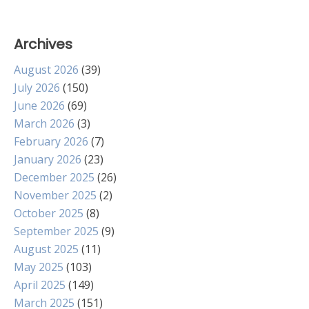
Archives
August 2026
(39)
July 2026
(150)
June 2026
(69)
March 2026
(3)
February 2026
(7)
January 2026
(23)
December 2025
(26)
November 2025
(2)
October 2025
(8)
September 2025
(9)
August 2025
(11)
May 2025
(103)
April 2025
(149)
March 2025
(151)