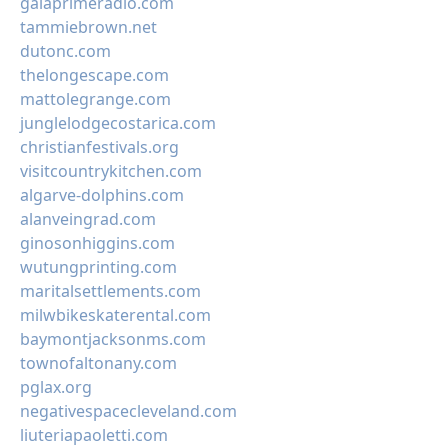
gaiaprimeradio.com
tammiebrown.net
dutonc.com
thelongescape.com
mattolegrange.com
junglelodgecostarica.com
christianfestivals.org
visitcountrykitchen.com
algarve-dolphins.com
alanveingrad.com
ginosonhiggins.com
wutungprinting.com
maritalsettlements.com
milwbikeskaterental.com
baymontjacksonms.com
townofaltonany.com
pglax.org
negativespacecleveland.com
liuteriapaoletti.com