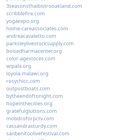
3seasonsthaibistrooakland.com
scribblefire.com
yogaexpo.org
home-careassociates.com
andreacavaletto.com
parksleylivestocksupply.com
boisedharmacenter.org
color-agestores.com
wipala.org
loyola-malawi.org
rosychicc.com
outpostboats.com
bytheendoftonight.com
hopeinthecities.org
gratefulgluttons.com
mobdroforpctv.com
cassandrasturdy.com
sanbenitoolivefestival.com