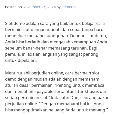
Posted on
November 25, 2024
by
admintip
Slot demo adalah cara yang baik untuk belajar cara
bermain slot dengan mudah dan cepat tanpa harus
mengeluarkan uang sungguhan. Dengan slot demo,
Anda bisa berlatih dan mengasah kemampuan Anda
sebelum benar-benar memasang taruhan. Bagi
pemula, ini adalah langkah yang sangat penting
untuk dipelajari.
Menurut ahli perjudian online, cara bermain slot
demo dengan mudah adalah dengan memahami
aturan dasar permainan. “Penting untuk membaca
dan memahami paytable serta fitur-fitur khusus dari
setiap permainan slot,” kata John Doe, seorang pakar
perjudian online. “Dengan memahami hal ini, Anda
bisa mengoptimalkan peluang Anda untuk menang.”