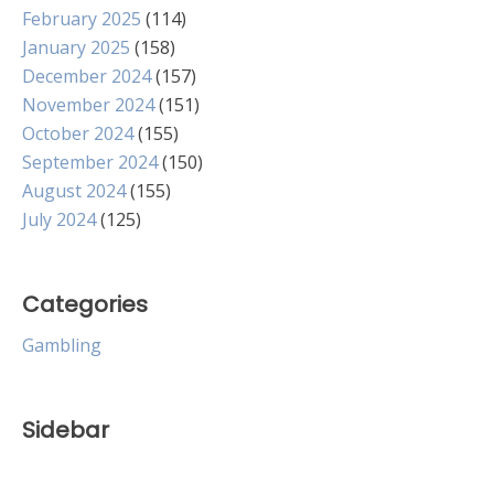
February 2025
(114)
January 2025
(158)
December 2024
(157)
November 2024
(151)
October 2024
(155)
September 2024
(150)
August 2024
(155)
July 2024
(125)
Categories
Gambling
Sidebar