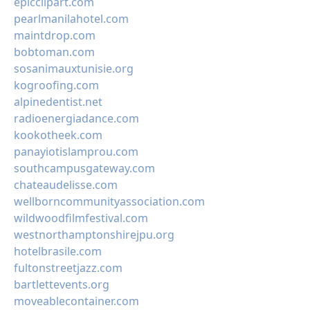
epicclipart.com
pearlmanilahotel.com
maintdrop.com
bobtoman.com
sosanimauxtunisie.org
kogroofing.com
alpinedentist.net
radioenergiadance.com
kookotheek.com
panayiotislamprou.com
southcampusgateway.com
chateaudelisse.com
wellborncommunityassociation.com
wildwoodfilmfestival.com
westnorthamptonshirejpu.org
hotelbrasile.com
fultonstreetjazz.com
bartlettevents.org
moveablecontainer.com