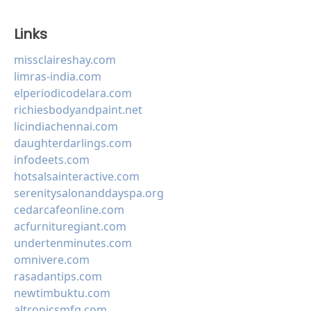
Links
missclaireshay.com
limras-india.com
elperiodicodelara.com
richiesbodyandpaint.net
licindiachennai.com
daughterdarlings.com
infodeets.com
hotsalsainteractive.com
serenitysalonanddayspa.org
cedarcafeonline.com
acfurnituregiant.com
undertenminutes.com
omnivere.com
rasadantips.com
newtimbuktu.com
altronicsmfg.com