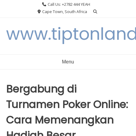
Skip
Call Us: +2782 444 YEAH
to
Cape Town, South Africa
content
www.tiptonlan
Menu
Bergabung di
Turnamen Poker Online:
Cara Memenangkan
Hadiah Besar