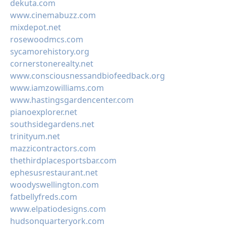
dekuta.com
www.cinemabuzz.com
mixdepot.net
rosewoodmcs.com
sycamorehistory.org
cornerstonerealty.net
www.consciousnessandbiofeedback.org
www.iamzowilliams.com
www.hastingsgardencenter.com
pianoexplorer.net
southsidegardens.net
trinityum.net
mazzicontractors.com
thethirdplacesportsbar.com
ephesusrestaurant.net
woodyswellington.com
fatbellyfreds.com
www.elpatiodesigns.com
hudsonquarteryork.com