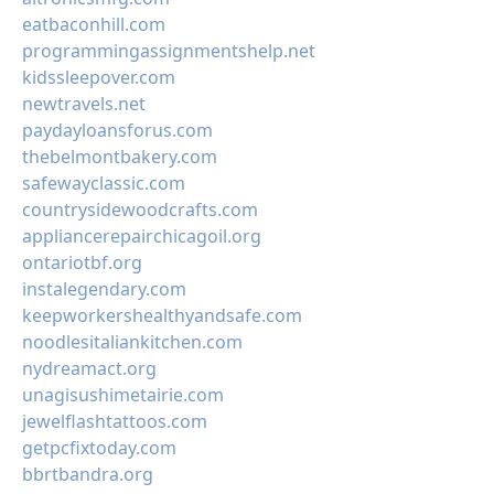
eatbaconhill.com
programmingassignmentshelp.net
kidssleepover.com
newtravels.net
paydayloansforus.com
thebelmontbakery.com
safewayclassic.com
countrysidewoodcrafts.com
appliancerepairchicagoil.org
ontariotbf.org
instalegendary.com
keepworkershealthyandsafe.com
noodlesitaliankitchen.com
nydreamact.org
unagisushimetairie.com
jewelflashtattoos.com
getpcfixtoday.com
bbrtbandra.org