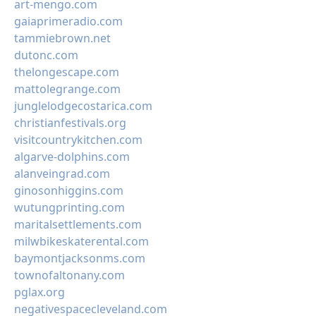
art-mengo.com
gaiaprimeradio.com
tammiebrown.net
dutonc.com
thelongescape.com
mattolegrange.com
junglelodgecostarica.com
christianfestivals.org
visitcountrykitchen.com
algarve-dolphins.com
alanveingrad.com
ginosonhiggins.com
wutungprinting.com
maritalsettlements.com
milwbikeskaterental.com
baymontjacksonms.com
townofaltonany.com
pglax.org
negativespacecleveland.com