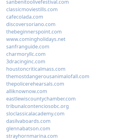
sanbenitoolivefestival.com
classicmoviestills.com
cafecolada.com
discoversoriano.com
thebeginnerspoint.com
www.comingholidays.net
sanfranguide.com
charmoryllc.com
3dracinginc.com
houstoncriticalmass.com
themostdangerousanimalofall.com
thepolicerehearsals.com
alliknownow.com
eastlewiscountychamber.com
tribunalcontenciosobc.org
sloclassicalacademy.com
dasilvaboards.com
glennabatson.com
strayhornmarina.com