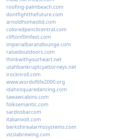
roofing-palmbeach.com
dontfightthefuture.com
arnoldhomesltd.com
coloredpencilcentral.com
cliftonfilmfest.com
imperialbarandlounge.com
raisedoutdoors.com
thinkwithyourheart.net
utahbankruptcyattorneys.net
irocknroll.com
www.wordoflife2000.org
idahosquaredancing.com
tawawcabins.com
folksemantic.com
sardosbar.com
italianvolt.com
berkshirealarmssystems.com
vizslabrewing.com