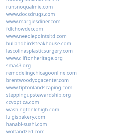
runsnoqualmie.com
www.docsdrugs.com
www.margiesdiner.com
fdlchowder.com
www.needlepointsltd.com
bullandbirdsteakhouse.com
lascolinasplasticsurgery.com
www.cliftonheritage.org
sma43.org
remodelingchicagoonline.com
brentwoodyogacenter.com
www.tiptonlandscaping.com
steppingupstewardship.org
ccvoptica.com
washingtonlehigh.com
luigisbakery.com
hanabi-sushi.com
wolfandzed.com