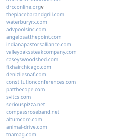
drcconline.org
v
theplacebarandgrill.com
waterburyrx.com
advpoolsinc.com
angelosatthepoint.com
indianapastorsalliance.com
valleyoakssteakcompany.com
caseyswoodshed.com
fixhairchicago.com
denizliesnaf.com
constitutionconferences.com
patthecope.com
svitcs.com
seriouspizza.net
compassroseband.net
altumcore.com
animal-drive.com
tnamag.com