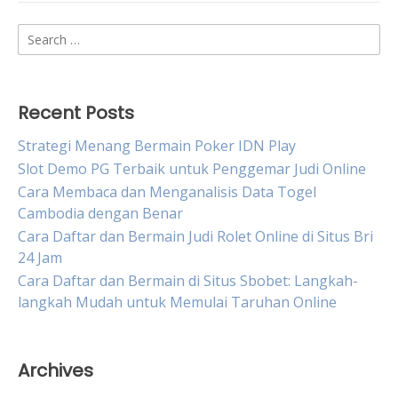
Search
for:
Recent Posts
Strategi Menang Bermain Poker IDN Play
Slot Demo PG Terbaik untuk Penggemar Judi Online
Cara Membaca dan Menganalisis Data Togel
Cambodia dengan Benar
Cara Daftar dan Bermain Judi Rolet Online di Situs Bri
24 Jam
Cara Daftar dan Bermain di Situs Sbobet: Langkah-
langkah Mudah untuk Memulai Taruhan Online
Archives