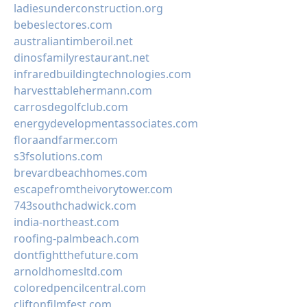
ladiesunderconstruction.org
bebeslectores.com
australiantimberoil.net
dinosfamilyrestaurant.net
infraredbuildingtechnologies.com
harvesttablehermann.com
carrosdegolfclub.com
energydevelopmentassociates.com
floraandfarmer.com
s3fsolutions.com
brevardbeachhomes.com
escapefromtheivorytower.com
743southchadwick.com
india-northeast.com
roofing-palmbeach.com
dontfightthefuture.com
arnoldhomesltd.com
coloredpencilcentral.com
cliftonfilmfest.com