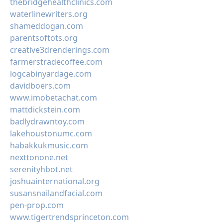
thebridgehealthclinics.com
waterlinewriters.org
shameddogan.com
parentsoftots.org
creative3drenderings.com
farmerstradecoffee.com
logcabinyardage.com
davidboers.com
www.imobetachat.com
mattdickstein.com
badlydrawntoy.com
lakehoustonumc.com
habakkukmusic.com
nexttonone.net
serenityhbot.net
joshuainternational.org
susansnailandfacial.com
pen-prop.com
www.tigertrendsprinceton.com