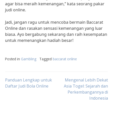
agar bisa meraih kemenangan,” kata seorang pakar
judi online.
Jadi, jangan ragu untuk mencoba bermain Baccarat
Online dan rasakan sensasi kemenangan yang luar
biasa. Ayo bergabung sekarang dan raih kesempatan
untuk memenangkan hadiah besar!
Posted in
Gambling
Tagged
baccarat online
Post
Panduan Lengkap untuk
Mengenal Lebih Dekat
Daftar Judi Bola Online
Asia Togel: Sejarah dan
Perkembangannya di
navigation
Indonesia