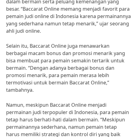
dalam bermain serta peluang kemenangan yang
besar. “Baccarat Online memang menjadi favorit para
pemain judi online di Indonesia karena permainannya
yang sederhana namun tetap menarik,” ujar seorang
ahli judi online.
Selain itu, Baccarat Online juga menawarkan
berbagai macam bonus dan promosi menarik yang
bisa membuat para pemain semakin tertarik untuk
bermain. “Dengan adanya berbagai bonus dan
promosi menarik, para pemain merasa lebih
termotivasi untuk bermain Baccarat Online,”
tambahnya.
Namun, meskipun Baccarat Online menjadi
permainan judi terpopuler di Indonesia, para pemain
tetap harus berhati-hati dalam bermain. “Meskipun
permainannya sederhana, namun pemain tetap
harus memiliki strategi dan kontrol diri yang baik