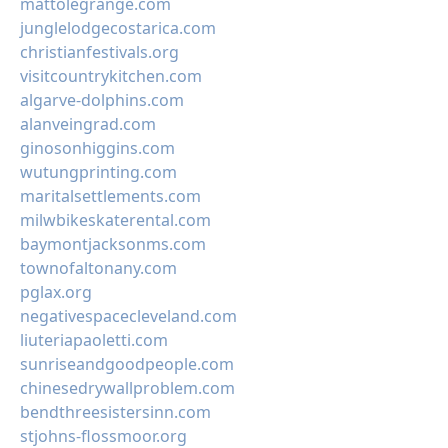
mattolegrange.com
junglelodgecostarica.com
christianfestivals.org
visitcountrykitchen.com
algarve-dolphins.com
alanveingrad.com
ginosonhiggins.com
wutungprinting.com
maritalsettlements.com
milwbikeskaterental.com
baymontjacksonms.com
townofaltonany.com
pglax.org
negativespacecleveland.com
liuteriapaoletti.com
sunriseandgoodpeople.com
chinesedrywallproblem.com
bendthreesistersinn.com
stjohns-flossmoor.org