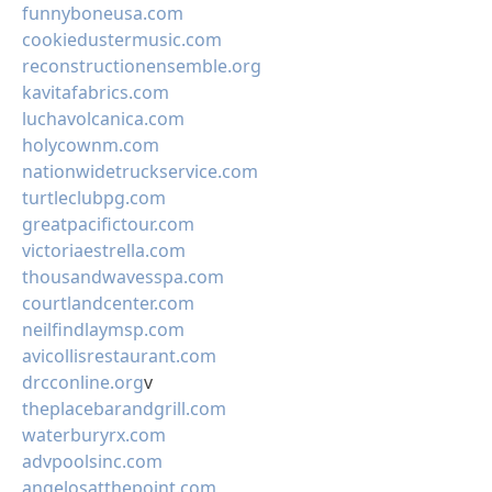
funnyboneusa.com
cookiedustermusic.com
reconstructionensemble.org
kavitafabrics.com
luchavolcanica.com
holycownm.com
nationwidetruckservice.com
turtleclubpg.com
greatpacifictour.com
victoriaestrella.com
thousandwavesspa.com
courtlandcenter.com
neilfindlaymsp.com
avicollisrestaurant.com
drcconline.org
v
theplacebarandgrill.com
waterburyrx.com
advpoolsinc.com
angelosatthepoint.com